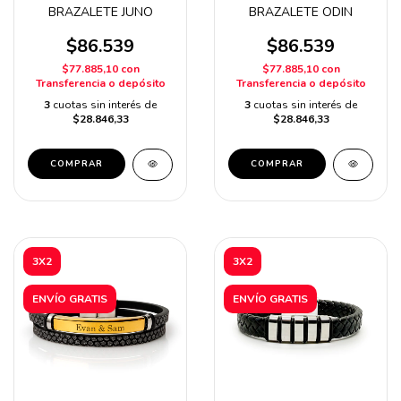
BRAZALETE JUNO
BRAZALETE ODIN
$86.539
$86.539
$77.885,10
con
$77.885,10
con
Transferencia o depósito
Transferencia o depósito
3
cuotas sin interés de
3
cuotas sin interés de
$28.846,33
$28.846,33
COMPRAR
COMPRAR
3X2
3X2
ENVÍO GRATIS
ENVÍO GRATIS