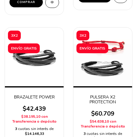
COMPRAR
3X2
3X2
ENVÍO GRATIS
ENVÍO GRATIS
BRAZALETE POWER
PULSERA X2
PROTECTION
$42.439
$60.709
$38.195,10
con
Transferencia o depósito
$54.638,10
con
Transferencia o depósito
3
cuotas sin interés de
$14.146,33
3
cuotas sin interés de