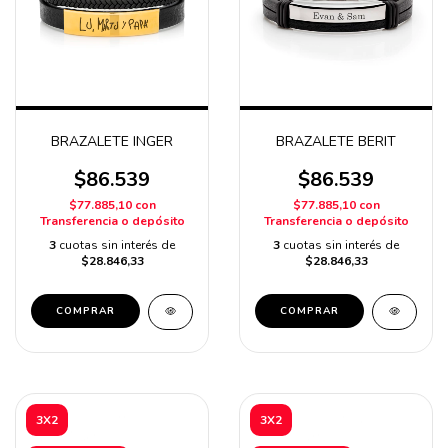
BRAZALETE INGER
BRAZALETE BERIT
$86.539
$86.539
$77.885,10
con
$77.885,10
con
Transferencia o depósito
Transferencia o depósito
3
cuotas sin interés de
3
cuotas sin interés de
$28.846,33
$28.846,33
COMPRAR
COMPRAR
3X2
3X2