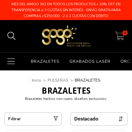
MES DEL AMIGO 3X2 EN TODOS LOS PRODUCTOS + 10% OFF EN
TRANSFERENCIA ó 3 CUOTAS SIN INTERÉS - ENVÍO GRATIS PARA
COMPRAS +$250.000 - 2 ó 3 CUOTAS CON DÉBITO
0
BRAZALETES
GRABADOS LASER
ORO 
Inicio
>
PULSERAS
>
BRAZALETES
BRAZALETES
Brazaletes hechos con cuero, diseños exclusivos.
Filtrar