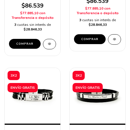
$86.539
$86.539
$77.885,10
con
$77.885,10
con
Transferencia o depósito
Transferencia o depósito
3
cuotas sin interés de
3
cuotas sin interés de
$28.846,33
$28.846,33
COMPRAR
COMPRAR
3X2
3X2
ENVÍO GRATIS
ENVÍO GRATIS