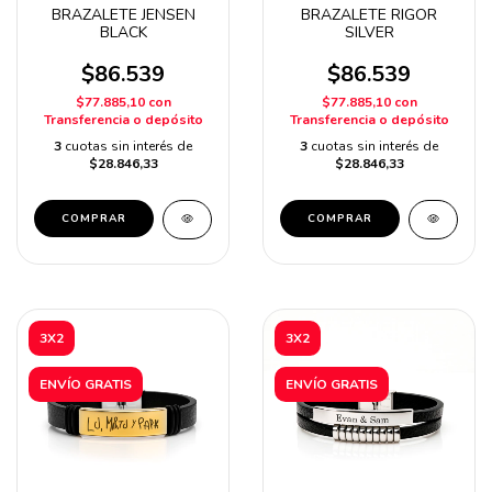
BRAZALETE JENSEN
BRAZALETE RIGOR
BLACK
SILVER
$86.539
$86.539
$77.885,10
con
$77.885,10
con
Transferencia o depósito
Transferencia o depósito
3
cuotas sin interés de
3
cuotas sin interés de
$28.846,33
$28.846,33
COMPRAR
COMPRAR
3X2
3X2
ENVÍO GRATIS
ENVÍO GRATIS