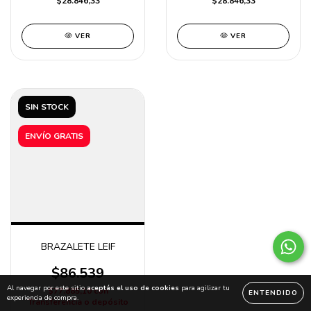
$28.846,33
$28.846,33
VER
VER
SIN STOCK
ENVÍO GRATIS
BRAZALETE LEIF
$86.539
Al navegar por este sitio
aceptás el uso de cookies
para agilizar tu
$77.885,10
con
ENTENDIDO
experiencia de compra.
Transferencia o depósito