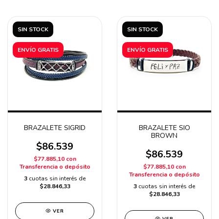
SIN STOCK
SIN STOCK
ENVÍO GRATIS
ENVÍO GRATIS
BRAZALETE SIGRID
BRAZALETE SIO
BROWN
$86.539
$86.539
$77.885,10
con
Transferencia o depósito
$77.885,10
con
Transferencia o depósito
3
cuotas sin interés de
$28.846,33
3
cuotas sin interés de
$28.846,33
VER
VER