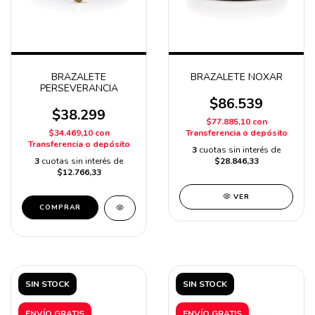
BRAZALETE
BRAZALETE NOXAR
PERSEVERANCIA
$86.539
$38.299
$77.885,10
con
$34.469,10
con
Transferencia o depósito
Transferencia o depósito
3
cuotas sin interés de
3
cuotas sin interés de
$28.846,33
$12.766,33
VER
COMPRAR
SIN STOCK
SIN STOCK
ENVÍO GRATIS
ENVÍO GRATIS