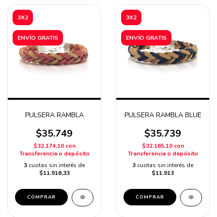
3X2
3X2
ENVÍO GRATIS
ENVÍO GRATIS
PULSERA RAMBLA
PULSERA RAMBLA BLUE
$35.749
$35.739
$32.174,10
con
$32.165,10
con
Transferencia o depósito
Transferencia o depósito
3
cuotas sin interés de
3
cuotas sin interés de
$11.916,33
$11.913
COMPRAR
COMPRAR