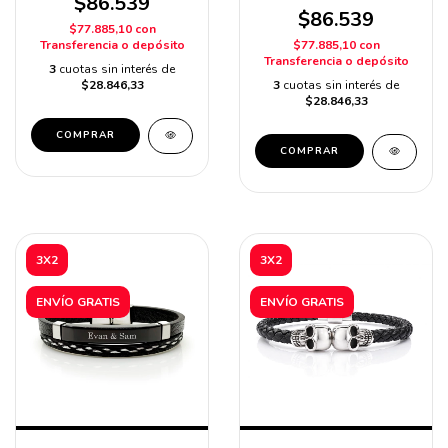
$86.539
$86.539
$77.885,10
con
Transferencia o depósito
$77.885,10
con
Transferencia o depósito
3
cuotas sin interés de
$28.846,33
3
cuotas sin interés de
$28.846,33
COMPRAR
COMPRAR
3X2
3X2
ENVÍO GRATIS
ENVÍO GRATIS